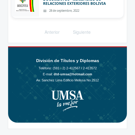
RELACIONES EXTERIORES BOLIVIA
28 de septiembre, 2022
Anterior
Siguiente
División de Títulos y Diplomas
Teléfono: (591 - 2)
2-412567 / 2-413572
E-mail:
dtd-umsa@hotmail.com
Av. Sanchez Lima Edificio Melissa No.2512