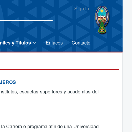
Sign In
mites y Títulos
Enlaces
Contacto
NJEROS
stitutos, escuelas superiores y academias del
a Carrera o programa afín de una Universidad