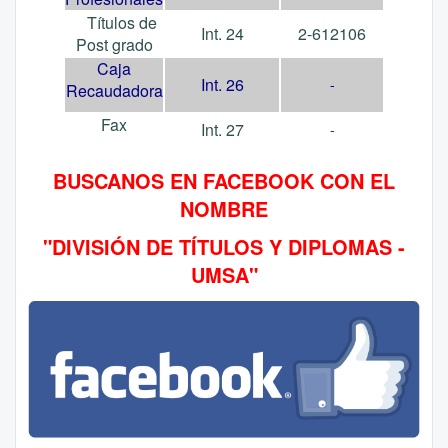
Títulos de
Int. 24
2-612106
Post grado
Caja
Int. 26
-
Recaudadora
Fax
Int. 27
-
BUSCANOS EN FACEBOOK CON EL
NOMBRE
"
DIVISIÓN DE TÍTULOS Y DIPLOMAS -
UMSA
"