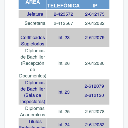
ÁREA
TELEFÓNICA
IP
Jefatura
2-423572
2-612175
Secretaria
2-412567
2-612082
Certificados
Int. 23
2-612079
Supletorios
Diplomas
de Bachiller
(Recepción
Int. 26
2-612080
de
Documentos)
Diplomas
2-612079
de Bachiller
Int. 23
(Sala de
2-612120
Inspectores)
Diplomas
Int. 25
2-612078
Académicos
Títulos
Int. 24
2-612083
Profesionales